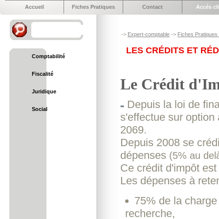
Accueil
Fiches Pratiques
Contact
Accés cl
->
Expert-comptable
->
Fiches Pratiques e
LES CRÉDITS ET RÉ
Comptabilité
Fiscalité
Le Crédit d'I
Juridique
Depuis la loi de fin
Social
s'effectue sur option
2069.
Depuis 2008 se crédi
dépenses
(5% au del
Ce crédit d'impôt es
Les dépenses à reteni
75% de la charge 
recherche,