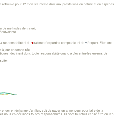
rié retrouve pour 12 mois les même droit aux prestations en nature et en espèces
ou de méthodes de travail.
équivalente.
a responsabilité ni du
cabinet d'expertise comptable, ni de
l'expert. Elles ont
t à jour en temps réel.
iques, déclinent donc toute responsabilité quand à d'éventuelles erreurs de
ulter.
encer en échange d'un lien, soit de payer un annonceur pour faire de la
ais nous en déclinons toutes responsabilités. Ils sont toutefois censé être en lien