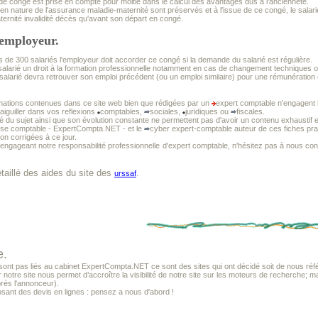
de congé est prise en compte pour moitié dans le calcul des avantages dus à l'ancienneté.
 en nature de l'assurance maladie-maternité sont préservés et à l'issue de ce congé, le sala
ernité invalidité décès qu'avant son départ en congé.
'employeur.
s de 300 salariés l'employeur doit accorder ce congé si la demande du salarié est régulière.
u salarié un droit à la formation professionnelle notamment en cas de changement techniques 
e salarié devra retrouver son emploi précédent (ou un emploi similaire) pour une rémunération 
mations contenues dans ce site web bien que rédigées par un
expert comptable n'engagent l
 aiguiller dans vos reflexions
comptables,
sociales,
juridiques ou
fiscales.
té du sujet ainsi que son évolution constante ne permettent pas d'avoir un contenu exhaustif e
tise comptable - ExpertCompta.NET - et le
cyber expert-comptable auteur de ces fiches prat
non corrigées à ce jour.
 engageant notre responsabilité professionnelle
d'expert comptable, n'hésitez pas à nous cons
détaillé des aides du site des
.
urssaf
e.
t pas liés au cabinet ExpertCompta.NET ce sont des sites qui ont décidé soit de nous référ
r notre site nous permet d’accroître la visibilité de notre site sur les moteurs de recherche; m
près l'annonceur).
sant des devis en lignes : pensez a nous d'abord !