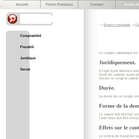
Accueil
Fiches Pratiques
Contact
Accés cl
->
Expert-comptable
->
Fi
Comptabilité
Fiscalité
Le congés sabbatique est 
Juridique
Juridiquement.
Social
Il s'agit d'une absence aut
Seuls les salariés ayant 
Durant ce congé le salarié
Durée.
La durée de ce congés est 
Forme de la de
Le salarié doit informer s
Cette lettre doit être env
Effets sur le con
Le contrat de travail est 