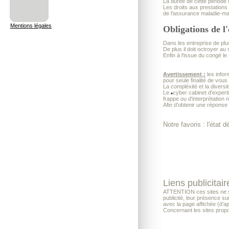
La durée de cette période 
Les droits aux prestations
de l'assurance maladie-mat
Mentions légales
Obligations de l
Dans les entreprise de plu
De plus il doit octroyer a
Enfin à l'issue du congé l
Avertissement :
les infor
pour seule finalité de vous
La compléxité et la diversi
Le
cyber cabinet d'exper
frappe ou d'interprétation 
Afin d'obtenir une réponse
Notre favoris : l'état 
Liens publicitair
ATTENTION ces sites ne son
publicité, leur présence su
avec la page affichée (d’a
Concernant les sites propo