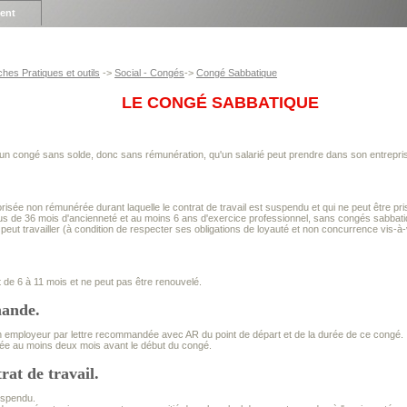
ient
ches Pratiques et outils
->
Social - Congés
->
Congé Sabbatique
LE CONGÉ SABBATIQUE
un congé sans solde, donc sans rémunération, qu'un salarié peut prendre dans son entrepris
orisée non rémunérée durant laquelle le contrat de travail est suspendu et qui ne peut être pr
plus de 36 mois d'ancienneté et au moins 6 ans d'exercice professionnel, sans congés sabbat
 peut travailler (à condition de respecter ses obligations de loyauté et non concurrence vis-à
de 6 à 11 mois et ne peut pas être renouvelé.
mande.
on employeur par lettre recommandée avec AR du point de départ et de la durée de ce congé.
oyée au moins deux mois avant le début du congé.
trat de travail.
suspendu.