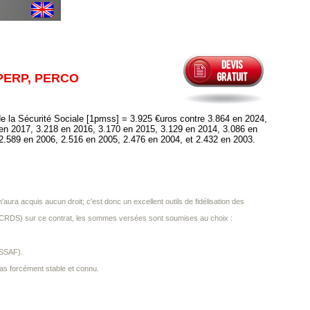
 PERP, PERCO
de la Sécurité Sociale [1pmss] = 3.925 €uros contre 3.864 en 2024,
en 2017, 3.218 en 2016, 3.170 en 2015, 3.129 en 2014, 3.086 en
2.589 en 2006, 2.516 en 2005, 2.476 en 2004, et 2.432 en 2003.
.
 n'aura acquis aucun droit; c'est donc un excellent outils de fidélisation des
SG, CRDS) sur ce contrat, les sommes versées sont soumises au choix :
RSSAF).
pas forcément stable et connu.