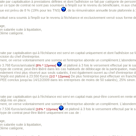
traite par capitalisation à prestations définies et dont l'adhésion se fait par catégorie de personn
r ce type de contrat ne sont pas soumises à l'impôt sur le revenu du bénéficiaire, ni aux char
ique est prévu de 8 % (19% pour les TNS)
, de la rémunération annuelle brute plafonnée 
onstitué sera soumis à l'impôt sur le revenu à l'échéance et exclusivement versé sous forme de
age,
n salariée suite à liquidation,
 3ème catégorie.
etraite par capitalisation qui à l'échéance est servi en capital uniquement et dont l'adhésion s
écision du chef d'entreprise.
ment, on verse volontairement une somme et l'entreprise abonde un complément.L'abondement
 de 3.768 €uros/an/salarié
, et plafoné à 3 fois le versement effectué par le s
[8% * 12pmss]
e type de contrat, peut-être libéré dans les cas habituels de déblocage de la participation, m
ndement n'est plus réservé aux seuls salariés, il est également ouvert au chef d'entreprise d
d'impôt est plafoné à 23.550 €uros
De plus l'entreprise peut effectuer en franc
[1/2 * 12pmss]
PEE conclus jusqu'au 14/12/2009 dans les entreprises de moins de 50 salariés), 25% sinon.
traite par capitalisation qui à l'échéance est servi en capital mais peut-être converti en rente e
 déjà mis en place.
ment, on verse volontairement une somme et l'entreprise abonde un complément. L'abondemen
 de 7.536 €uros/an/salarié
, et plafoné à 3 fois le versement effectué par le s
[16% * 12pmss]
 type de contrat peut-être libéré uniquement en cas de :
age,
n salariée suite à liquidation,
 3ème catégorie,