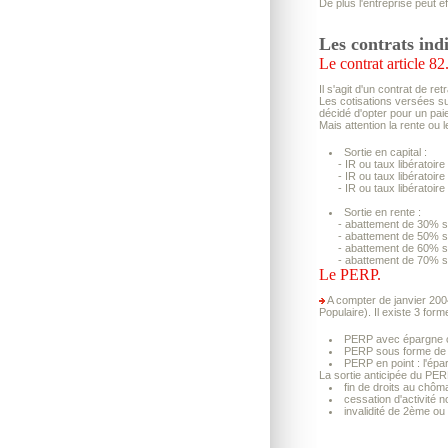
De plus l'entreprise peut 
Les contrats indi
Le contrat article 82
Il s'agit d'un contrat de re
Les cotisations versées sur
décidé d'opter pour un paie
Mais attention la rente ou 
Sortie en capital :
- IR ou taux libératoire
- IR ou taux libératoire
- IR ou taux libératoir
Sortie en rente :
- abattement de 30% si 
- abattement de 50% si l
- abattement de 60% si 
- abattement de 70% si 
Le PERP.
A compter de janvier 2004
Populaire). Il existe 3 for
PERP avec épargne con
PERP sous forme de re
PERP en point : l'épa
La sortie anticipée du PER
fin de droits au chôm
cessation d'activité no
invalidité de 2ème ou