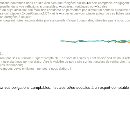
mations contenues dans ce site web bien que rédigées par un
expert comptable n'engagent l
 aiguiller dans vos reflexions
comptables,
sociales,
juridiques ou
fiscales.
té du sujet ainsi que son évolution constante ne permettent pas d'avoir un contenu exhaustif e
tise comptable - ExpertCompta.NET - et le
cyber expert-comptable auteur de ces fiches prat
non corrigées à ce jour.
 engageant notre responsabilité professionnelle
d'expert comptable, n'hésitez pas à nous cons
e.
t pas liés au cabinet ExpertCompta.NET ce sont des sites qui ont décidé soit de nous référ
r notre site nous permet d’accroître la visibilité de notre site sur les moteurs de recherche; m
près l'annonceur).
sant des devis en lignes : pensez a nous d'abord !
z vos obligations comptables, fiscales et/ou sociales à un expert-comptable