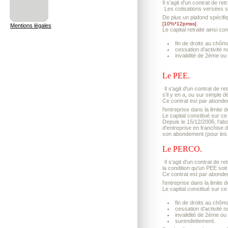
Il s'agit d'un contrat de re
Les cotisations versées su
De plus un plafond spécif
.
[10%*12pmss]
Mentions légales
Le capital retraite ainsi c
fin de droits au chôm
cessation d'activité no
invalidité de 2ème ou
Le PEE.
Il s'agit d'un contrat de r
s'il y en a, ou sur simple d
Ce contrat est par abonde
l'entreprise dans la limite
Le capital constitué sur c
Depuis le 15/12/2006, l'abo
d'entreprise en franchise 
son abondement (pour les 
Le PERCO.
Il s'agit d'un contrat de re
la condition qu'un PEE soit
Ce contrat est par abonde
l'entreprise dans la limite
Le capital constitué sur ce
fin de droits au chôm
cessation d'activité no
invalidité de 2ème ou
surendettement.