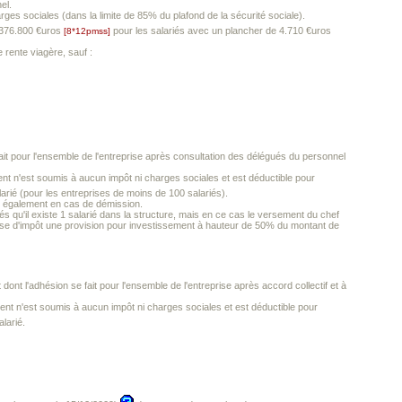
el.
ges sociales (dans la limite de 85% du plafond de la sécurité sociale).
à 376.800 €uros
pour les salariés avec un plancher de 4.710 €uros
[8*12pmss]
 rente viagère, sauf :
e fait pour l'ensemble de l'entreprise après consultation des délégués du personnel
 n'est soumis à aucun impôt ni charges sociales et est déductible pour
alarié (pour les entreprises de moins de 100 salariés).
ais également en cas de démission.
és qu'il existe 1 salarié dans la structure, mais en ce cas le versement du chef
hise d'impôt une provision pour investissement à hauteur de 50% du montant de
t dont l'adhésion se fait pour l'ensemble de l'entreprise après accord collectif et à
t n'est soumis à aucun impôt ni charges sociales et est déductible pour
alarié.