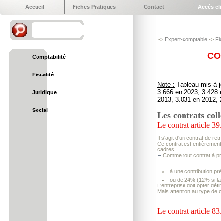
Accueil
Fiches Pratiques
Contact
Accés cl
->
Expert-comptable
->
Fi
CO
Comptabilité
Fiscalité
Note :
Tableau mis à j
3.666 en 2023, 3.428 
Juridique
2013, 3.031 en 2012, 
Social
Les contrats colle
Le contrat article 39
Il s'agit d'un contrat de re
Ce contrat est entièrement à
cadres.
Comme tout contrat à pre
à une contribution 
ou de 24% (12% si la
L'entreprise doit opter déf
Mais attention au type de c
Le contrat article 83